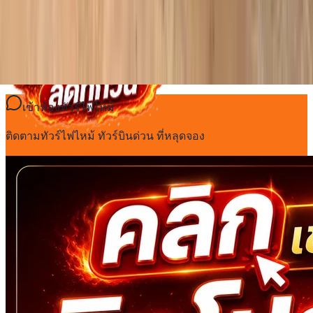
เข้าห้องทัวร์ไฟไหม้
ติดตามทัวร์ไฟไหม้ ทัวร์บินด่วน ที่หลุดจอง