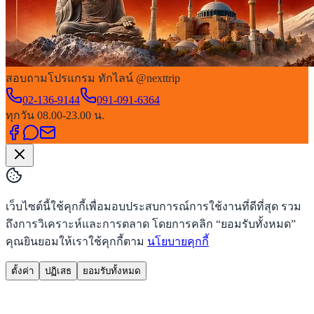
สอบถามโปรแกรม ทักไลน์ @nexttrip
02-136-9144
091-091-6364
ทุกวัน 08.00-23.00 น.
เว็บไซต์นี้ใช้คุกกี้เพื่อมอบประสบการณ์การใช้งานที่ดีที่สุด รวม
ถึงการวิเคราะห์และการตลาด โดยการคลิก “ยอมรับทั้งหมด”
คุณยินยอมให้เราใช้คุกกี้ตาม
นโยบายคุกกี้
ตั้งค่า
ปฏิเสธ
ยอมรับทั้งหมด